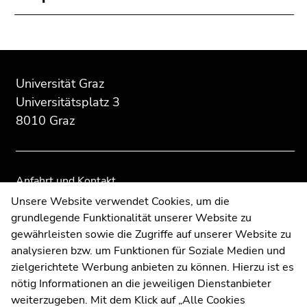
Beginn
Ende
Ende
des
dieses
dieses
Universität Graz
Seitenbereichs:
Seitenbereichs.
Seitenbereichs.
Universitätsplatz 3
Zusatzinformationen:
Zur
Zur
8010 Graz
Übersicht
Übersicht
der
der
Seitenbereiche
Seitenbereiche
Anfahrt und Kontakt
Kommunikation und Öffentlichkeitsarbeit
Unsere Website verwendet Cookies, um die
grundlegende Funktionalität unserer Website zu
Moodle
gewährleisten sowie die Zugriffe auf unserer Website zu
UNIGRAZonline
analysieren bzw. um Funktionen für Soziale Medien und
Impressum
zielgerichtete Werbung anbieten zu können. Hierzu ist es
Datenschutzerklärung
nötig Informationen an die jeweiligen Dienstanbieter
Cookie-Einstellungen
weiterzugeben. Mit dem Klick auf „Alle Cookies