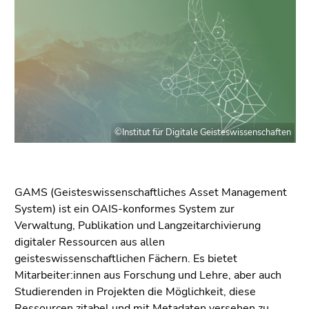
bestätigen
Sie diesen
Link.
Beginn
Zum
des
Inhalt
Seitenbereichs:
(Zugriffstaste
Seitenbereiche:
1)
Zur
©Institut für Digitale Geisteswissenschaften
Positionsanzeige
(Zugriffstaste
2)
GAMS (Geisteswissenschaftliches Asset Management
Zur
System) ist ein OAIS-konformes System zur
Hauptnavigation
Verwaltung, Publikation und Langzeitarchivierung
(Zugriffstaste
digitaler Ressourcen aus allen
3)
geisteswissenschaftlichen Fächern. Es bietet
Zur
Mitarbeiter:innen aus Forschung und Lehre, aber auch
Unternavigation
Studierenden in Projekten die Möglichkeit, diese
(Zugriffstaste
Ressourcen zitabel und mit Metadaten versehen zu