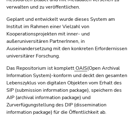
4)
verwalten und zu veröffentlichen.
Zu
den
Geplant und entwickelt wurde dieses System am
Zusatzinformationen
Institut im Rahmen einer Vielzahl von
(Zugriffstaste
Kooperationsprojekten mit inner- und
5)
außeruniversitären PartnerInnen, in
Zu
Auseinandersetzung mit den konkreten Erfordernissen
den
universitärer Forschung.
Seiteneinstellungen
Das Repositorium ist komplett
OAIS
(Open Archival
(Benutzer/Sprache)
Information System)-konform und deckt den gesamten
(Zugriffstaste
Lebenszyklus von digitalen Objekten vom Erhalt des
8)
SIP (submission information package), speichern des
Zur
AIP (archival information package) und
Suche
Zurverfügungstellung des DIP (dissemination
(Zugriffstaste
information package) für die Öffentlichkeit ab.
9)
Ende
dieses