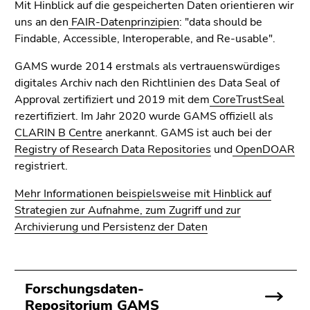
Seitenbereichs.
Mit Hinblick auf die gespeicherten Daten orientieren wir
Zur
uns an den
FAIR-Datenprinzipien
: "data should be
Übersicht
Findable, Accessible, Interoperable, and Re-usable".
der
GAMS wurde 2014 erstmals als vertrauenswürdiges
Seitenbereiche
digitales Archiv nach den Richtlinien des Data Seal of
Approval zertifiziert und 2019 mit dem
CoreTrustSeal
rezertifiziert. Im Jahr 2020 wurde GAMS offiziell als
CLARIN B Centre
anerkannt. GAMS ist auch bei der
Registry of Research Data Repositories
und
OpenDOAR
registriert.
Mehr Informationen beispielsweise mit Hinblick auf
Strategien zur Aufnahme, zum Zugriff und zur
Archivierung und Persistenz der Daten
Forschungsdaten-
Repositorium GAMS