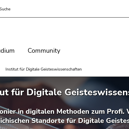
Suche
dium
Community
udium
Community
Institut für Digitale Geisteswissenschaften
tut für Digitale Geisteswisse
nier in digitalen Methoden zum Profi. 
ichischen Standorte für Digitale Geiste