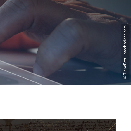
© TippaPatt - stock.adobe.com