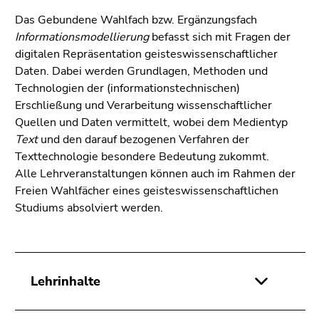
bestätigen
Sie diesen
Das Gebundene Wahlfach bzw. Ergänzungsfach
Informationsmodellierung
Link.
befasst sich mit Fragen der
digitalen Repräsentation geisteswissenschaftlicher
Beginn
Zum
Daten. Dabei werden Grundlagen, Methoden und
des
Inhalt
Technologien der (informationstechnischen)
Seitenbereichs:
(Zugriffstaste
Erschließung und Verarbeitung wissenschaftlicher
Seitenbereiche:
1)
Quellen und Daten vermittelt, wobei dem Medientyp
Zur
Text
und den darauf bezogenen Verfahren der
Positionsanzeige
Texttechnologie besondere Bedeutung zukommt.
(Zugriffstaste
Alle Lehrveranstaltungen können auch im Rahmen der
2)
Freien Wahlfächer eines geisteswissenschaftlichen
Zur
Studiums absolviert werden.
Hauptnavigation
(Zugriffstaste
3)
Zur
Lehrinhalte
Unternavigation
(Zugriffstaste