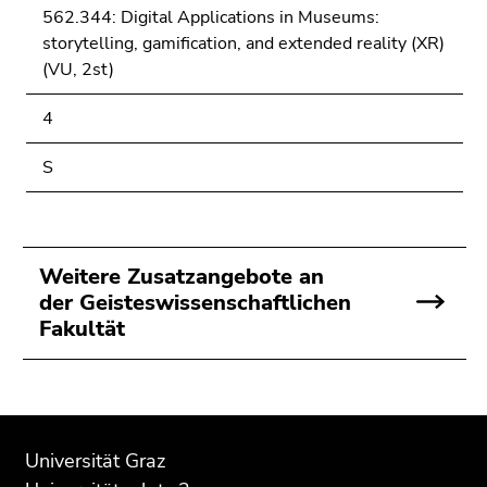
562.344: Digital Applications in Museums:
storytelling, gamification, and extended reality (XR)
(VU, 2st)
4
S
Weitere Zusatzangebote an
der Geisteswissenschaftlichen
Fakultät
Beginn
Ende
Ende
des
dieses
dieses
Universität Graz
Seitenbereichs:
Seitenbereichs.
Seitenbereichs.