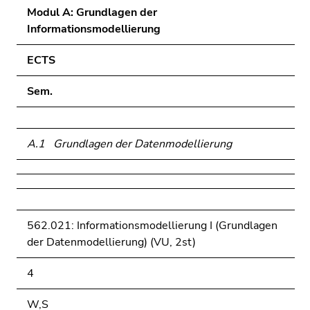
Seitenbereichs.
Modul A: Grundlagen der
Zur
Informationsmodellierung
Übersicht
der
ECTS
Seitenbereiche
Sem.
A.1 Grundlagen der Datenmodellierung
562.021: Informationsmodellierung I (Grundlagen
der Datenmodellierung) (VU, 2st)
4
W,S