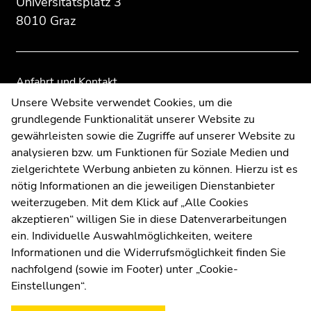
Universitätsplatz 3
Zusatzinformationen:
Zur
Zur
8010 Graz
Übersicht
Übersicht
der
der
Seitenbereiche
Seitenbereiche
Anfahrt und Kontakt
Kommunikation und Öffentlichkeitsarbeit
Unsere Website verwendet Cookies, um die
grundlegende Funktionalität unserer Website zu
Moodle
gewährleisten sowie die Zugriffe auf unserer Website zu
UNIGRAZonline
analysieren bzw. um Funktionen für Soziale Medien und
Impressum
zielgerichtete Werbung anbieten zu können. Hierzu ist es
Datenschutzerklärung
nötig Informationen an die jeweiligen Dienstanbieter
Cookie-Einstellungen
weiterzugeben. Mit dem Klick auf „Alle Cookies
Barrierefreiheitserklärung
akzeptieren“ willigen Sie in diese Datenverarbeitungen
ein. Individuelle Auswahlmöglichkeiten, weitere
Informationen und die Widerrufsmöglichkeit finden Sie
nachfolgend (sowie im Footer) unter „Cookie-
Wetterstation
Uni Graz
Einstellungen“.